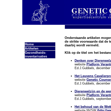
Onderstaande artikelen mogen
de strikte voorwaarde dat de t
Home
daarbij wordt vermeld.
Artikelen
Gezondheids-
Klik op de titel om het bestan
inventarisaties
Denken over Dierenwelz
website
Platform Verant
Ed.J.Gubbels, december
Het Leuvens Cavalierproj
website
Genetic Counsel
Ed.J.Gubbels, december
Dierenwelzijn en de we
website
Platform Verant
Ed.J.Gubbels, september
Het behoud van de Wet
website NVSW
(http://