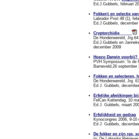
Ed.J.Gubbels, februari 2
Fokkerij en selectie va
Labrador Post 48 (1), feb
Ed.J.Gubbels, december
Cryptorchidie
De Hondenwereld, Jrg.64
Ed.J.Gubbels en Janneke
december 2009
Hoezo Darwin voorbij?
PVH Symposium: 'Is de fok
Barneveld,26 september 
Fokken en selecteren, 
De Hondenwereld, Jrg. 63 
Ed J. Gubbels, december
Erfelijke afwijkingen bij
FelCan Kattendag, 10 maa
Ed J. Gubbels, maart 20
Erfelijkheid en gedrag
Kynocongres 2006, 9-10 
Ed J. Gubbels, decembe
De fokker en zijn ras,
In: De Labrador Retriever